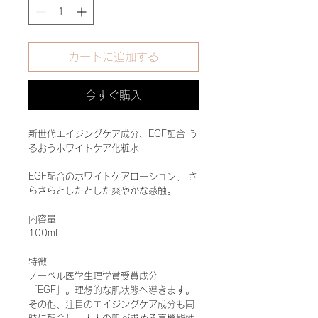
カートに追加する
今すぐ購入
新世代エイジングケア成分、EGF配合 う
るおうホワイトケア化粧水
EGF配合のホワイトケアローション、 さ
らさらとしたとした爽やかな感触。
内容量
100ml
特徴
ノーベル医学生理学賞受賞成分
「EGF」。理想的な肌状態へ導きます。
その他、注目のエイジングケア成分も同