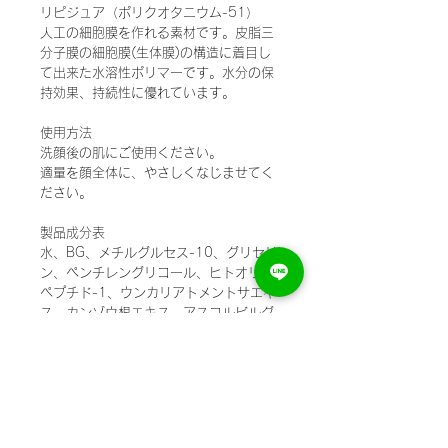
リピジュア（ポリクオタニウム-51）
人工の細胞膜を作れる素材です。皮脂三
分子膜の細胞膜(生体膜)の構造に着目し
て出来た水溶性ポリマーです。水分の保
持効果、持続性に優れています。
使用方法
洗顔後の肌にご使用ください。
適量を顔全体に、やさしくなじませてく
ださい。
製品成分表
水、BG、メチルグルセス-10、グリセリ
ン、ペンチレングリコール、ヒトオリゴ
ペプチド-1、ウンカリアトメントサエキ
ス、カンゾウ根エキス、アスコルビルグ
ルコシド、アーチチョーク葉エキス、ポ
リクオタニウム-51、グリコシルトレハ
ロース、水溶性コラーゲン、マルトデキ
ストリン、クエン酸、クエン酸Na、マン
ニトール、加水分解水添デンプン、リゾ
レシチン、フェノキシエタノール