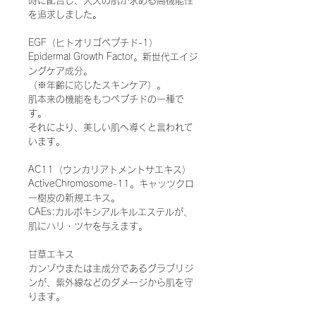
時に配合し、大人の肌が求める高機能性
を追求しました。
EGF（ヒトオリゴペプチド-1）
Epidermal Growth Factor。新世代エイジ
ングケア成分。
（※年齢に応じたスキンケア）。
肌本来の機能をもつペプチドの一種で
す。
それにより、美しい肌へ導くと言われて
います。
AC11（ウンカリアトメントサエキス）
ActiveChromosome-11。キャッツクロ
ー樹皮の新規エキス。
CAEs:カルボキシアルキルエステルが、
肌にハリ・ツヤを与えます。
甘草エキス
カンゾウまたは主成分であるグラブリジ
ンが、紫外線などのダメージから肌を守
ります。