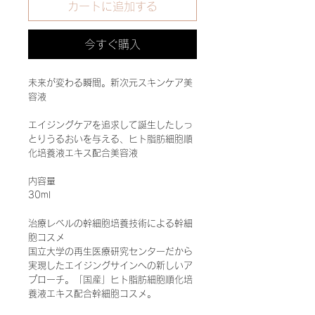
カートに追加する
今すぐ購入
未来が変わる瞬間。新次元スキンケア美
容液
エイジングケアを追求して誕生したしっ
とりうるおいを与える、ヒト脂肪細胞順
化培養液エキス配合美容液
内容量
30ml
治療レベルの幹細胞培養技術による幹細
胞コスメ
国立大学の再生医療研究センターだから
実現したエイジングサインへの新しいア
プローチ。「国産」ヒト脂肪細胞順化培
養液エキス配合幹細胞コスメ。