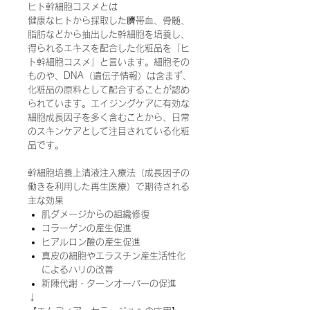
ヒト幹細胞コスメとは
健康なヒトから採取した臍帯血、骨髄、
脂肪などから抽出した幹細胞を培養し、
得られるエキスを配合した化粧品を「ヒ
ト幹細胞コスメ」と言います。細胞その
ものや、DNA（遺伝子情報）は含まず、
化粧品の原料として配合することが認め
られています。エイジングケアに有効な
細胞成長因子を多く含むことから、日常
のスキンケアとして注目されている化粧
品です。
幹細胞培養上清液注入療法（成長因子の
働きを利用した再生医療）で期待される
主な効果
肌ダメージからの組織修復
コラーゲンの産生促進
ヒアルロン酸の産生促進
真皮の細胞やエラスチン産生活性化
によるハリの改善
新陳代謝・ターンオーバーの促進
↓