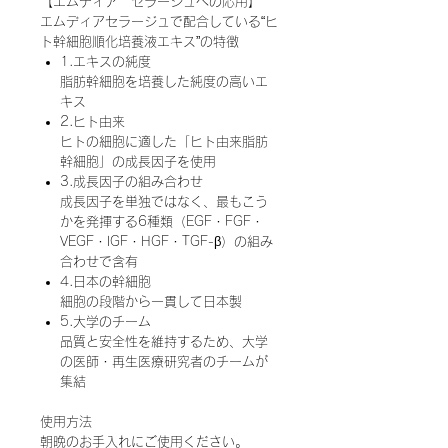
【エムディア セラージュへの応用】
エムディアセラージュで配合している“ヒ
ト幹細胞順化培養液エキス”の特徴
1.エキスの純度
脂肪幹細胞を培養した純度の高いエ
キス
2.ヒト由来
ヒトの細胞に適した「ヒト由来脂肪
幹細胞」の成長因子を使用
3.成長因子の組み合わせ
成長因子を単独ではなく、最もこう
かを発揮する6種類（EGF・FGF・
VEGF・IGF・HGF・TGF-β）の組み
合わせで含有
4.日本の幹細胞
細胞の段階から一貫して日本製
5.大学のチーム
品質と安全性を維持するため、大学
の医師・再生医療研究者のチームが
集結
使用方法
朝晩のお手入れにご使用ください。