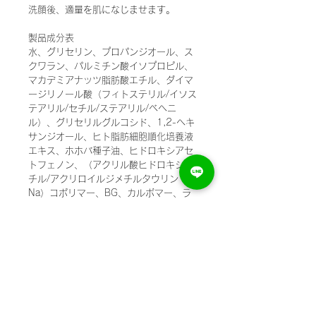
洗顔後、適量を肌になじませます。
製品成分表
水、グリセリン、プロパンジオール、ス
クワラン、パルミチン酸イソプロピル、
マカデミアナッツ脂肪酸エチル、ダイマ
ージリノール酸（フィトステリル/イソス
テアリル/セチル/ステアリル/ベヘニ
ル）、グリセリルグルコシド、1,2-ヘキ
サンジオール、ヒト脂肪細胞順化培養液
エキス、ホホバ種子油、ヒドロキシアセ
トフェノン、（アクリル酸ヒドロキシエ
チル/アクリロイルジメチルタウリン
Na）コポリマー、BG、カルボマー、ラ
ウリン酸ポリグリセリル-10、水酸化K、
グリチルリチン酸2K、ポリソルベート
60、ペンチレングリコール、トコフェロ
ール、キサンタンガム、エチルヘキシル
グリセリン、イソステアリン酸ソルビタ
ン、フェノキシエタノール、加水分解ビ
ロードモウズイカ花、デイノコッカス培
養エキス液、リンゴ酸、トリ（カプリル