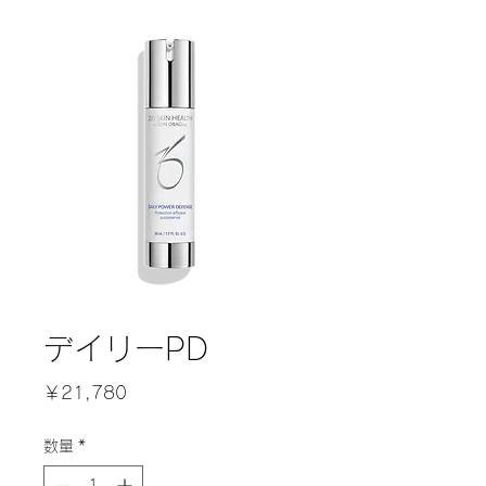
デイリーPD
価
￥21,780
格
数量
*