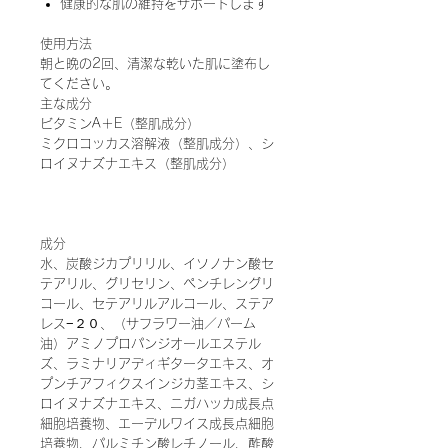
健康的な肌の維持をサポートします
使用方法
朝と晩の2回、清潔な乾いた肌に塗布し
てください。
主な成分
ビタミンA＋E（整肌成分）
ミクロコッカス溶解液（整肌成分）、シ
ロイヌナズナエキス（整肌成分）
成分
水、炭酸ジカプリリル、イソノナン酸セ
テアリル、グリセリン、ペンチレングリ
コール、セテアリルアルコール、ステア
レス−２０、（サフラワー油／パーム
油）アミノプロパンジオールエステル
ズ、ラミナリアディギタータエキス、オ
プンチアフィクスインジカ茎エキス、シ
ロイヌナズナエキス、ニガハッカ成長点
細胞培養物、エーデルワイス成長点細胞
培養物、パルミチン酸レチノール、酢酸