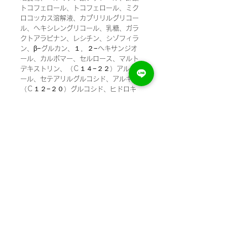
トコフェロール、トコフェロール、ミク
ロコッカス溶解液、カプリリルグリコー
ル、ヘキシレングリコール、乳糖、ガラ
クトアラビナン、レシチン、シゾフィラ
ン、β−グルカン、１，２−ヘキサンジオ
ール、カルボマー、セルロース、マルト
デキストリン、（Ｃ１４−２２）アルコ
ール、セテアリルグルコシド、アルキル
（Ｃ１２−２０）グルコシド、ヒドロキ
シプロピルメチルセルロース、ＥＤＴＡ
−２Ｎａ、水酸化Ｎａ、フェノキシエタ
ノール、エチルヘキシルグリセリン、安
息香酸Ｎａ、香料、グンジョウ
関連商品