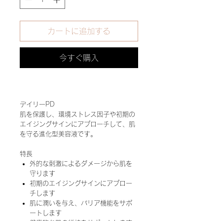
カートに追加する
今すぐ購入
デイリーPD
肌を保護し、環境ストレス因子や初期の
エイジングサインにアプローチして、肌
を守る進化型美容液です。
特長
外的な刺激によるダメージから肌を
守ります
初期のエイジングサインにアプロー
チします
肌に潤いを与え、バリア機能をサポ
ートします