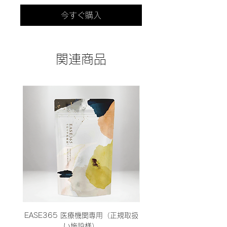
今すぐ購入
関連商品
EASE365 医療機関専用（正規取扱
エムディア MLA クリア
い施設様）