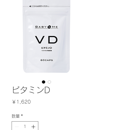
ビタミンD
価
￥1,620
格
数量
*