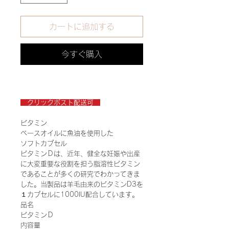
カートに追加する
今すぐ購入
クリックポスト配送可
ビタミン
ベースオイルに魚油を使用した
ソフトカプセル
ビタミンＤは、近年、健全な妊娠や出産
に大変重要な役割を担う脂溶性ビタミン
であることが多くの研究でわかってきま
した。当製品は羊毛由来のビタミンD3を
１カプセルに1000IU配合しています。
品名
ビタミンＤ
内容量