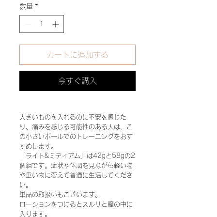
数量
*
カートに追加する
今すぐ購入
大きいものを入れるのに不安を感じた
り、痛みを感じる可能性のある人は、こ
の小さいボールでのトレーニングをおす
すめします。
「ライト&ミディアム」は42gと58gの2
個組です。症状や体調を見ながら軽い物
や重い物に変えて普通に生活してくださ
い。
単品の取扱いもございます。
ローションをつけるとスルリと膣の中に
入ります。