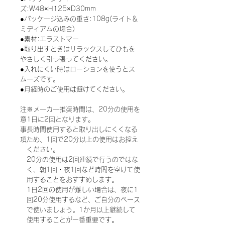
ズ:W48×H125×D30mm
●パッケージ込みの重さ:108g(ライト＆
ミディアムの場合)
●素材:エラストマー
●取り出すときはリラックスしてひもを
やさしく引っ張ってください。
●入れにくい時はローションを使うとス
ムーズです。
●月経時のご使用は避けてください。
注
※メーカー推奨時間は、20分の使用を
意
1日に2回となります。
事
長時間使用すると取り出しにくくなる
項
ため、1回で20分以上の使用はお控え
ください。
20分の使用は2回連続で行うのではな
く、朝1回・夜1回など時間を空けて使
用することをおすすめします。
1日2回の使用が難しい場合は、夜に1
回20分使用するなど、ご自分のペース
で使いましょう。1か月以上継続して
使用することが一番重要です。