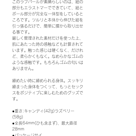
このラブパールが素晴らしいのは、紐の
部分もエラストマーでできていて、紐と
ボール部分が完全な一体型をしていると
ころです。ツルリと本体から伸びた紐を
引っ張るだけで、簡単に膣から取り出せ
る事です。
厳しく管理された素材だけを使った上、
肌にあたった時の感触なども計算されて
います。触った感じは硬くなく、だけれ
ど、柔らかくもなく。なめらかなゴムの
ような感触です。もちろんゴムの匂いは
ありません。
締めたい時に締められる身体。スッキリ
締まった身体をつくって、もっとセック
スをポジティブに楽しむためのグッズで
す。
●重さ:キャンディ(42g)ラズベリー
(58g)
●全長64mm(ひも含まず)、最大直径
28mm
●パッケージサイ