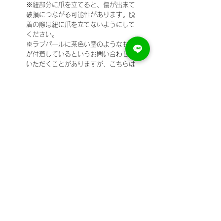
※紐部分に爪を立てると、傷が出来て
破損につながる可能性があります。脱
着の際は紐に爪を立てないようにして
ください。
※ラブパールに茶色い塵のようなもの
が付着しているというお問い合わせを
いただくことがありますが、こちらは
外箱の繊維で、ゴミや汚れなどの異物
混入ではございません。ご使用前に洗
浄いただけますと綺麗に落とすことが
可能で、問題なくご使用いただけま
す。
【
ご使用前後に水、ぬるま湯で表面を洗
お
い流すようにしてください。せっけん
手
もご使用可能ですが、専用のトイクリ
入
ーナーのご利用をおすすめしていま
れ
す。食器用や洗濯用洗剤はご使用しな
方
いでください。表面は、堅いタワシや
法
スポンジなどでは洗わず、手や、柔ら
】
かい布で洗うようにお願いいたしま
す。洗浄後、ご使用にならない場合