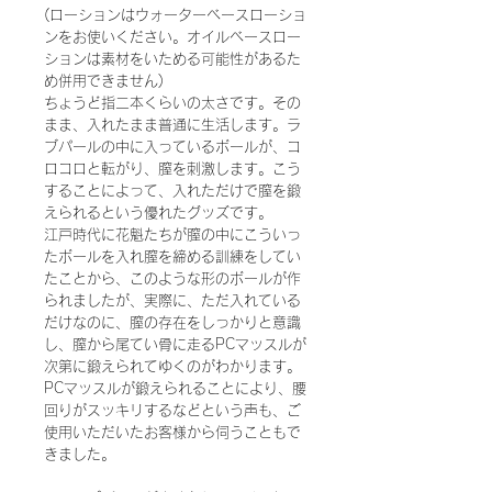
(ローションはウォーターベースローショ
ンをお使いください。オイルベースロー
ションは素材をいためる可能性があるた
め併用できません)
ちょうど指二本くらいの太さです。その
まま、入れたまま普通に生活します。ラ
ブパールの中に入っているボールが、コ
ロコロと転がり、膣を刺激します。こう
することによって、入れただけで膣を鍛
えられるという優れたグッズです。
江戸時代に花魁たちが膣の中にこういっ
たボールを入れ膣を締める訓練をしてい
たことから、このような形のボールが作
られましたが、実際に、ただ入れている
だけなのに、膣の存在をしっかりと意識
し、膣から尾てい骨に走るPCマッスルが
次第に鍛えられてゆくのがわかります。
PCマッスルが鍛えられることにより、腰
回りがスッキリするなどという声も、ご
使用いただいたお客様から伺うこともで
きました。