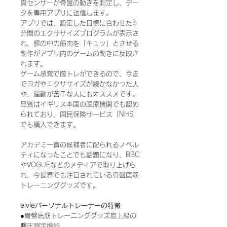
覚センサーが骨盤の動きを測定し、デー
タを専用アプリに送信します。
アプリでは、設定した目標に合わせた5
分間のエクササイズプログラムが表示さ
れ、膣の中の筋肉を「キュッ」とさせる
動作がアプリ内のゲームの動きに反映さ
れます。
ゲーム感覚で膣トレができるので、今ま
でヨガやエクササイズが続かなかった人
や、運動が苦手な人にもオススメです。
品質はイギリス本国の医療機関でも認め
られており、国民保険サービス「NHS」
でも購入できます。
アカデミー賞の候補者に配られるノベル
ティになったことでも話題になり、BBC
やVOGUEなどのメディアで取り上げら
れ、今世界でも注目されている骨盤底筋
トレーニンググッズです。
elvieパーソナルトレーナーの特徴
●骨盤底筋トレーニンググッズ最上級の
腟圧測定機能