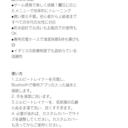
●ゲーム感覚で楽しく挑戦！腟圧に応じ
たメニューで効率的にトレー二ング
●買い替え不要。初心者から上級者まで
すべての年代の女性に対応
●防水設計で丸洗いもお風呂での使用も
OK
●専用充電ケースで清潔保管&持ち運びも
◎
●イギリスの医療制度でも認めらている
信頼性
使い方
1.エルビートレイナーを充電し、
Bluetoothで専用アプリの入った端末と
接続します。
2. 手を清潔に洗います。
3.エルビートレイナーを、低刺激の石鹸
とぬるま湯で洗い、良くすすぎます。
4. 必要があれば、カスタムカバーでサイ
ズを調整してください。カスタムカバー
も洗ってからご使用ください。