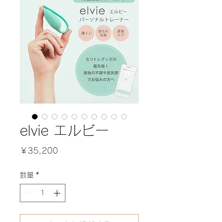
elvie エルビー
価
￥35,200
格
数量
*