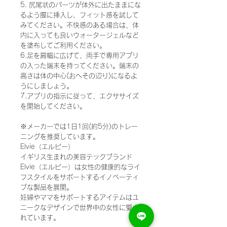
5. 尻尾状のパーツが体外に出たままにな
るよう膣に挿入し、フィット感を試して
みてください。不快感のある場合は、体
内に入っても良いウォータージェルなど
を塗布してご利用ください。
6.足を肩幅に広げて、両手で専用アプリ
の入った端末を持ってください。端末の
高さは体の中心(おへその辺り)になるよ
うにしましょう。
7.アプリの指示に従って、エクササイズ
を開始してください。
※メーカーでは1日1回(約5分)のトレー
ニングを推奨しています。
Elvie（エルビー）
イギリス生まれの美容テックブランド
Elvie（エルビー）は女性の健康的なライ
フスタイルをサポートするイノベーティ
ブな製品を展開。
妊婦やママをサポートするアイテムはユ
ニークなデザインで世界中の女性に愛さ
れています。