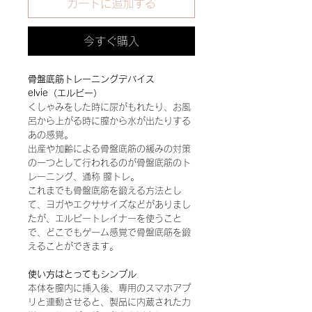
カートに追加する
今すぐ購入
骨盤底筋トレーニングデバイス
elvie（エルビー）
くしゃみをした時に尿がもれたり、お風
呂から上がる時に膣から水が出たりする
あの感覚。
出産や加齢による骨盤底筋の緩みの対策
の一つとして行われるのが骨盤底筋のト
レーニング、通称 膣トレ。
これまでも骨盤底筋を鍛える方法とし
て、ヨガやエクササイズなどがありまし
たが、エルビートレイナーを使うこと
で、どこでもゲーム感覚で骨盤底筋を鍛
えることができます。
使い方はとってもシンプル
本体を膣内に挿入後、専用のスマホアプ
リと連動させると、製品に内蔵された力